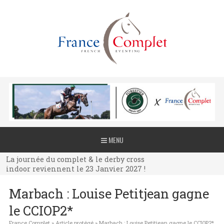
La journée du complet & le derby cross
MENU
indoor reviennent le 23 Janvier 2027 !
La journée du complet & le derby cross
indoor reviennent le 23 Janvier 2027 !
La journée du complet & le derby cross
Marbach : Louise Petitjean gagne
indoor reviennent le 23 Janvier 2027 !
le CCIOP2*
France Complet
»
Article protégé
»
Marbach : Louise Petitjean gagne le CCIOP2*