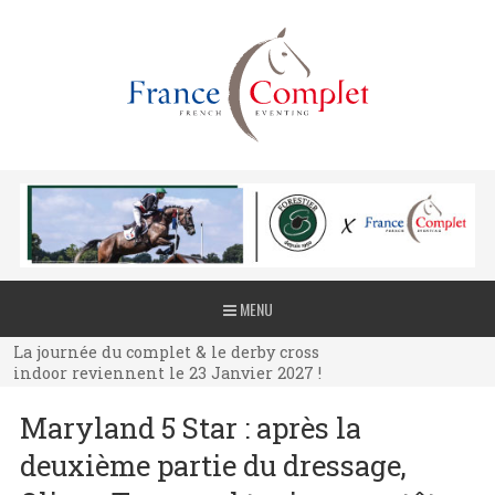
La journée du complet & le derby cross
MENU
indoor reviennent le 23 Janvier 2027 !
La journée du complet & le derby cross
indoor reviennent le 23 Janvier 2027 !
La journée du complet & le derby cross
Maryland 5 Star : après la
indoor reviennent le 23 Janvier 2027 !
deuxième partie du dressage,