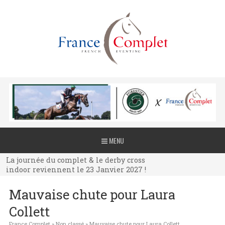
La journée du complet & le derby cross
MENU
indoor reviennent le 23 Janvier 2027 !
La journée du complet & le derby cross
indoor reviennent le 23 Janvier 2027 !
La journée du complet & le derby cross
Mauvaise chute pour Laura
indoor reviennent le 23 Janvier 2027 !
Collett
France Complet
»
Non classé
»
Mauvaise chute pour Laura Collett