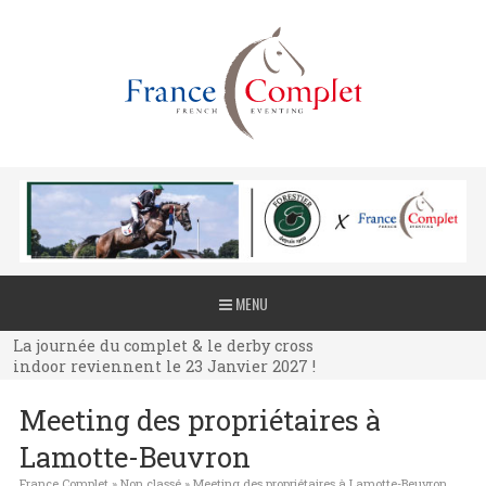
La journée du complet & le derby cross
MENU
indoor reviennent le 23 Janvier 2027 !
La journée du complet & le derby cross
indoor reviennent le 23 Janvier 2027 !
La journée du complet & le derby cross
Meeting des propriétaires à
indoor reviennent le 23 Janvier 2027 !
Lamotte-Beuvron
France Complet
»
Non classé
»
Meeting des propriétaires à Lamotte-Beuvron