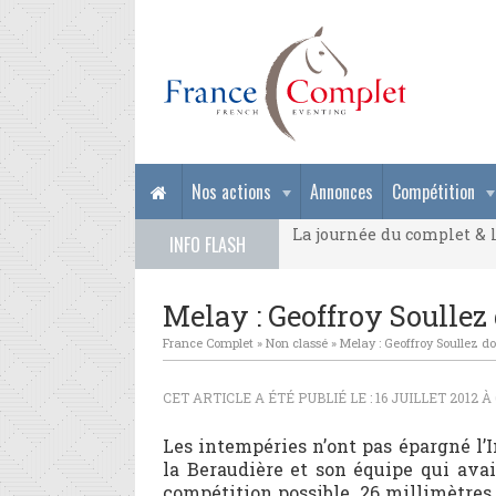
La journée du complet & l
Nos actions
Annonces
Compétition
La journée du complet & l
INFO FLASH
La journée du complet & l
Melay : Geoffroy Soullez
France Complet
»
Non classé
»
Melay : Geoffroy Soullez d
CET ARTICLE A ÉTÉ PUBLIÉ LE : 16 JUILLET 2012 À
Les intempéries n’ont pas épargné l
la Beraudière et son équipe qui avai
compétition possible. 26 millimètres 