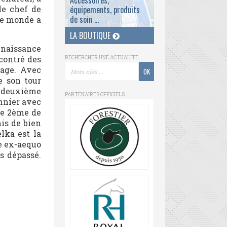
Accessoires,
le chef de
équipements, produits
de soin ...
le monde a
LA BOUTIQUE
onnaissance
contré des
RECHERCHER UNE ACTUALITÉ
sage. Avec
e son tour
n deuxième
PARTENAIRES OFFICIELS
onnier avec
ine 2ème de
mis de bien
lka est la
e ex-aequo
s dépassé.