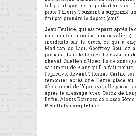
tel point que les organisateurs ont
piste Thierry Touzaint a supprimé un
fini par prendre le départ (sauf
Jean Teulère, qui est reparti après l
commentée promise aux cavaliers). M
incidents sur le cross, ce qui a e
Madiran du Liot, Geoffroy Soullez a
presque dans le temps. Le cavalier 
cheval, Quellen d’Uzec. Ils ne sont qu
sa jument de 8 ans qu’il a fait naîtr
l’épreuve, devant Thomas Carlile sur 
remonter après une 11ème place au d
3ème maxi de l’épreuve, elle passe a
après le dressage avec Quick de Lang
Enfin, Alexis Bonnard se classe 5ème
Résultats complets
ici