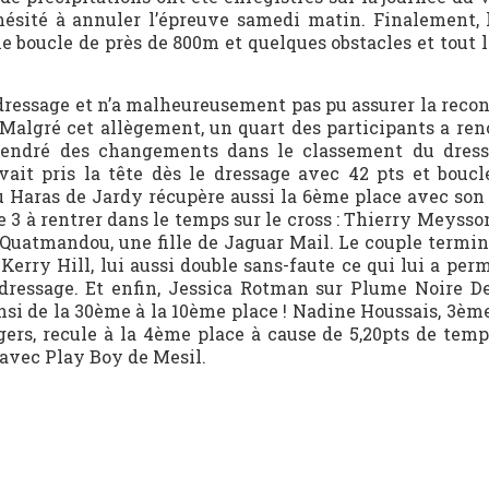
 hésité à annuler l’épreuve samedi matin. Finalement, 
e boucle de près de 800m et quelques obstacles et tout 
e dressage et n’a malheureusement pas pu assurer la rec
algré cet allègement, un quart des participants a ren
ngendré des changements dans le classement du dres
vait pris la tête dès le dressage avec 42 pts et boucl
du Haras de Jardy récupère aussi la 6ème place avec so
e 3 à rentrer dans le temps sur le cross : Thierry Meyss
e, Quatmandou, une fille de Jaguar Mail. Le couple term
Kerry Hill, lui aussi double sans-faute ce qui lui a per
ressage. Et enfin, Jessica Rotman sur Plume Noire De
insi de la 30ème à la 10ème place ! Nadine Houssais, 3èm
ers, recule à la 4ème place à cause de 5,20pts de temp
 avec Play Boy de Mesil.