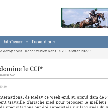
e derby cross indoor reviennent le 23 Janvier 2027 !
Entraînement
L’association
e derby cross indoor reviennent le 23 Janvier 2027 !
e derby cross indoor reviennent le 23 Janvier 2027 !
 domine le CCI*
omine le CCI*
 6H29
’International de Melay ce week-end, au grand dam de F
ent travaillé d’arrache pied pour proposer le meilleur
de précipitations ont été enregistrés sur la journée du 