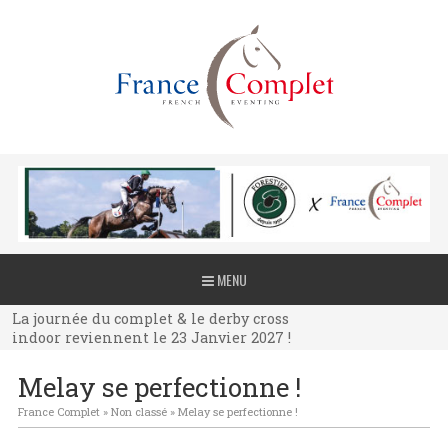
La journée du complet & le derby cross
MENU
indoor reviennent le 23 Janvier 2027 !
La journée du complet & le derby cross
indoor reviennent le 23 Janvier 2027 !
La journée du complet & le derby cross
Melay se perfectionne !
indoor reviennent le 23 Janvier 2027 !
France Complet
»
Non classé
»
Melay se perfectionne !