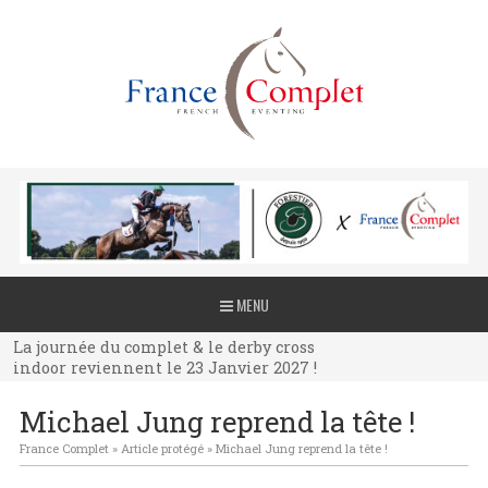
La journée du complet & le derby cross
MENU
indoor reviennent le 23 Janvier 2027 !
La journée du complet & le derby cross
indoor reviennent le 23 Janvier 2027 !
La journée du complet & le derby cross
Michael Jung reprend la tête !
indoor reviennent le 23 Janvier 2027 !
France Complet
»
Article protégé
»
Michael Jung reprend la tête !