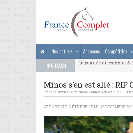
La journée du complet & l
Nos actions
Annonces
Compétition
La journée du complet & l
INFO FLASH
La journée du complet & l
Minos s’en est allé : RIP
France Complet
»
Non classé
»
Minos s’en est allé : RIP Ch
CET ARTICLE A ÉTÉ PUBLIÉ LE : 12 DÉCEMBRE 202