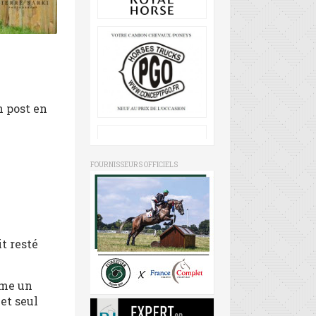
n post en
FOURNISSEURS OFFICIELS
it resté
mme un
 et seul