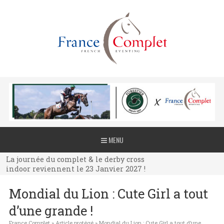
La journée du complet & le derby cross
MENU
indoor reviennent le 23 Janvier 2027 !
La journée du complet & le derby cross
indoor reviennent le 23 Janvier 2027 !
La journée du complet & le derby cross
Mondial du Lion : Cute Girl a tout
indoor reviennent le 23 Janvier 2027 !
d’une grande !
France Complet
»
Article protégé
»
Mondial du Lion : Cute Girl a tout d’une