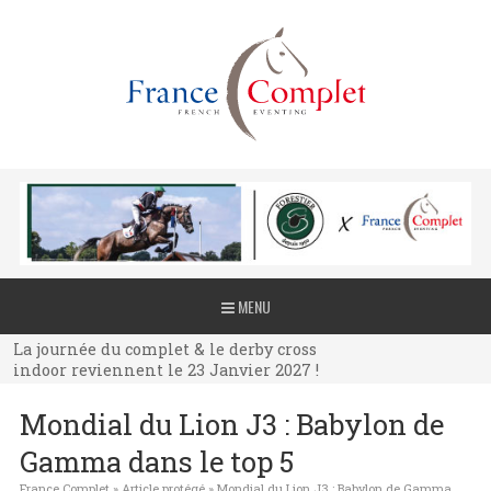
La journée du complet & le derby cross
MENU
indoor reviennent le 23 Janvier 2027 !
La journée du complet & le derby cross
indoor reviennent le 23 Janvier 2027 !
La journée du complet & le derby cross
Mondial du Lion J3 : Babylon de
indoor reviennent le 23 Janvier 2027 !
Gamma dans le top 5
France Complet
»
Article protégé
»
Mondial du Lion J3 : Babylon de Gamma