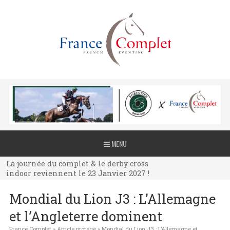
La journée du complet & le derby cross
MENU
indoor reviennent le 23 Janvier 2027 !
La journée du complet & le derby cross
indoor reviennent le 23 Janvier 2027 !
La journée du complet & le derby cross
Mondial du Lion J3 : L’Allemagne
indoor reviennent le 23 Janvier 2027 !
et l’Angleterre dominent
France Complet
»
Article protégé
»
Mondial du Lion J3 : L’Allemagne et