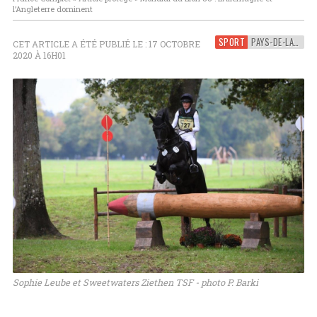
l’Angleterre dominent
SPORT
PAYS-DE-LA-LOIRE
CET ARTICLE A ÉTÉ PUBLIÉ LE : 17 OCTOBRE
2020 À 16H01
Sophie Leube et Sweetwaters Ziethen TSF - photo P. Barki