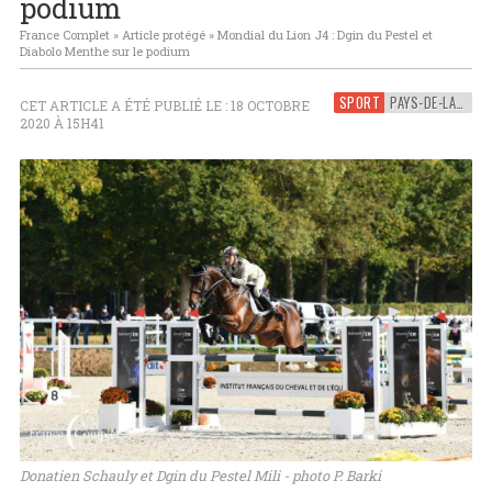
podium
France Complet
»
Article protégé
»
Mondial du Lion J4 : Dgin du Pestel et
Diabolo Menthe sur le podium
SPORT
PAYS-DE-LA-LOIRE
CET ARTICLE A ÉTÉ PUBLIÉ LE : 18 OCTOBRE
2020 À 15H41
Donatien Schauly et Dgin du Pestel Mili - photo P. Barki