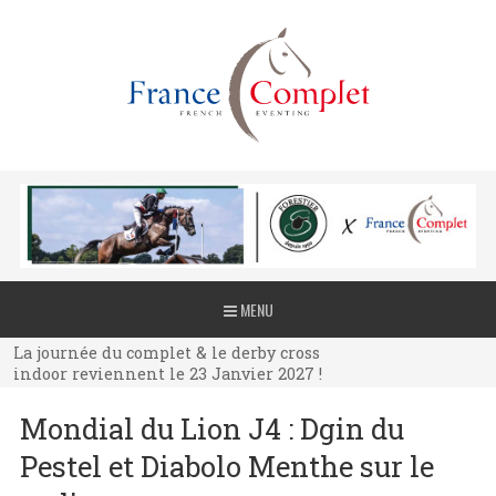
La journée du complet & le derby cross
MENU
indoor reviennent le 23 Janvier 2027 !
La journée du complet & le derby cross
indoor reviennent le 23 Janvier 2027 !
La journée du complet & le derby cross
Mondial du Lion J4 : Dgin du
indoor reviennent le 23 Janvier 2027 !
Pestel et Diabolo Menthe sur le