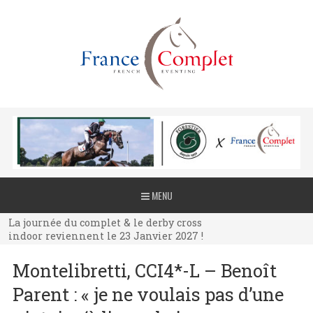
La journée du complet & le derby cross
MENU
indoor reviennent le 23 Janvier 2027 !
La journée du complet & le derby cross
indoor reviennent le 23 Janvier 2027 !
La journée du complet & le derby cross
Montelibretti, CCI4*-L – Benoît
indoor reviennent le 23 Janvier 2027 !
Parent : « je ne voulais pas d’une