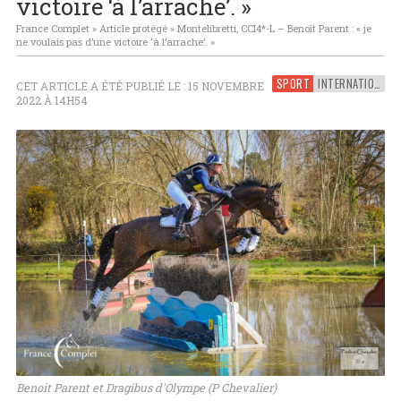
victoire ‘à l’arrache’. »
France Complet
»
Article protégé
»
Montelibretti, CCI4*-L – Benoît Parent : « je
ne voulais pas d’une victoire ‘à l’arrache’. »
SPORT
INTERNATIONAL
CET ARTICLE A ÉTÉ PUBLIÉ LE : 15 NOVEMBRE
2022 À 14H54
Benoit Parent et Dragibus d'Olympe (P Chevalier)