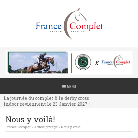
La journée du complet & le derby cross
MENU
indoor reviennent le 23 Janvier 2027 !
La journée du complet & le derby cross
indoor reviennent le 23 Janvier 2027 !
La journée du complet & le derby cross
Nous y voilà!
indoor reviennent le 23 Janvier 2027 !
France Complet
»
Article protégé
»
Nous y voilà!