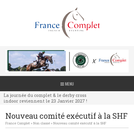
La journée du complet & le derby cross
MENU
indoor reviennent le 23 Janvier 2027 !
La journée du complet & le derby cross
indoor reviennent le 23 Janvier 2027 !
La journée du complet & le derby cross
Nouveau comité exécutif à la SHF
indoor reviennent le 23 Janvier 2027 !
France Complet
»
Non classé
»
Nouveau comité exécutif à la SHF