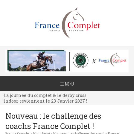
La journée du complet & le derby cross
MENU
indoor reviennent le 23 Janvier 2027 !
La journée du complet & le derby cross
indoor reviennent le 23 Janvier 2027 !
La journée du complet & le derby cross
Nouveau : le challenge des
indoor reviennent le 23 Janvier 2027 !
coachs France Complet !
France Complet
»
Non classé
»
Nouveau : le challenge des coachs France