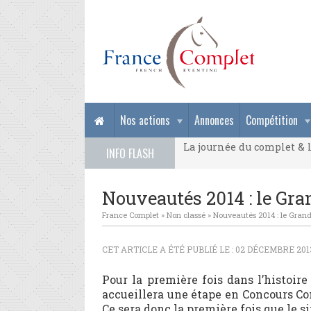
La journée du complet & l
Nos actions
Annonces
Compétition
La journée du complet & l
INFO FLASH
La journée du complet & l
Nouveautés 2014 : le Gr
France Complet
»
Non classé
»
Nouveautés 2014 : le Gran
CET ARTICLE A ÉTÉ PUBLIÉ LE : 02 DÉCEMBRE 201
Pour la première fois dans l’histoir
accueillera une étape en Concours Com
Ce sera donc la première fois que le 