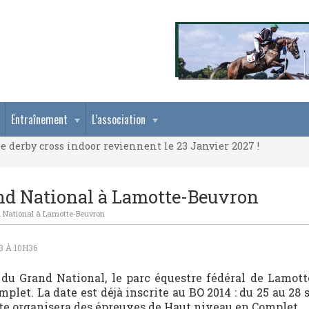
e derby cross indoor reviennent le 23 Janvier 2027 !
Entraînement
L’association
e derby cross indoor reviennent le 23 Janvier 2027 !
e derby cross indoor reviennent le 23 Janvier 2027 !
and National à Lamotte-Beuvron
d National à Lamotte-Beuvron
3 À 10H36
e du Grand National, le parc équestre fédéral de Lamot
plet. La date est déjà inscrite au BO 2014 : du 25 au 28
site organisera des épreuves de Haut niveau en Complet.