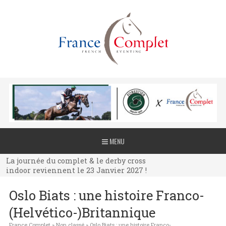
La journée du complet & le derby cross
MENU
indoor reviennent le 23 Janvier 2027 !
La journée du complet & le derby cross
indoor reviennent le 23 Janvier 2027 !
La journée du complet & le derby cross
Oslo Biats : une histoire Franco-
indoor reviennent le 23 Janvier 2027 !
(Helvético-)Britannique
France Complet
»
Non classé
»
Oslo Biats : une histoire Franco-