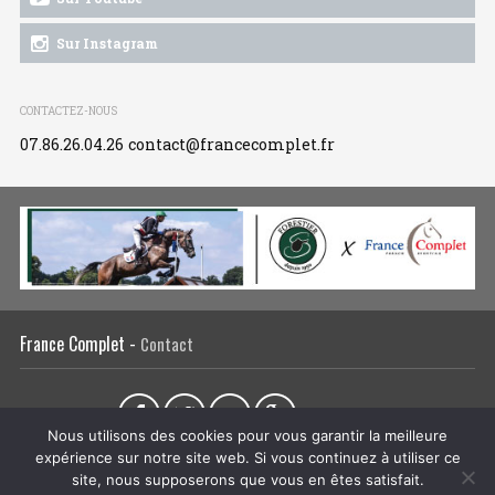
Sur Instagram
CONTACTEZ-NOUS
07.86.26.04.26
contact@francecomplet.fr
France Complet -
Contact
Partager sur :
Nous utilisons des cookies pour vous garantir la meilleure
expérience sur notre site web. Si vous continuez à utiliser ce
L’association
Actualités
Tous les évènements
Liens utiles
site, nous supposerons que vous en êtes satisfait.
Régie publicitaire
Plan du site
Mentions légales