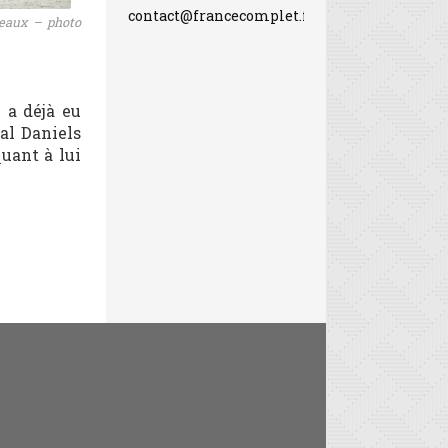
contact@francecomplet.fr
deaux – photo
 a déjà eu
hal Daniels
uant à lui