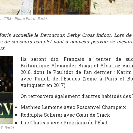
n 2018 - Photo Pierre Barki
Paris accueille le Devoucoux Derby Cross Indoor. Lors de
rs de concours complet vont à nouveau pouvoir se mesure
rs.
Ils seront dix Français à tenter de su
Britannique Alexander Bragg et Alcatraz vai
2018, dont le Poulidor de l’an dernier : Kari
avec Punch de l’Esques (2ème à Paris et Bo
vainqueur en 2017).
On retrouvera également d’autres habitués des I
Mathieu Lemoine avec Roscanvel Champeix
Rodolphe Scherer avec Cœur de Crack
Luc Chateau avec Propriano de l’Ebat
P. Barki