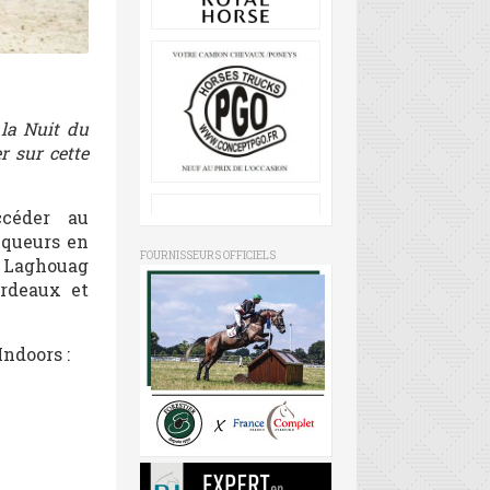
 la Nuit du
r sur cette
ccéder au
nqueurs en
FOURNISSEURS OFFICIELS
m Laghouag
rdeaux et
ndoors :