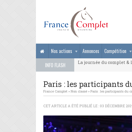
La journée du complet & l
Nos actions
Annonces
Compétition
La journée du complet & l
INFO FLASH
La journée du complet & l
Paris : les participants 
France Complet
»
Non classé
»
Paris : les participants du c
CET ARTICLE A ÉTÉ PUBLIÉ LE : 03 DÉCEMBRE 201