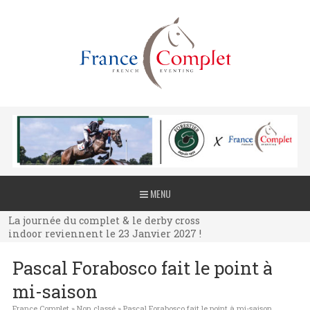
La journée du complet & le derby cross
MENU
indoor reviennent le 23 Janvier 2027 !
La journée du complet & le derby cross
indoor reviennent le 23 Janvier 2027 !
La journée du complet & le derby cross
Pascal Forabosco fait le point à
indoor reviennent le 23 Janvier 2027 !
mi-saison
France Complet
»
Non classé
»
Pascal Forabosco fait le point à mi-saison