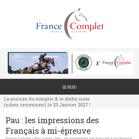
La journée du complet & le derby cross
MENU
indoor reviennent le 23 Janvier 2027 !
La journée du complet & le derby cross
indoor reviennent le 23 Janvier 2027 !
La journée du complet & le derby cross
Pau : les impressions des
indoor reviennent le 23 Janvier 2027 !
Français à mi-épreuve
France Complet
»
Non classé
»
Pau : les impressions des Français à mi-épreuve