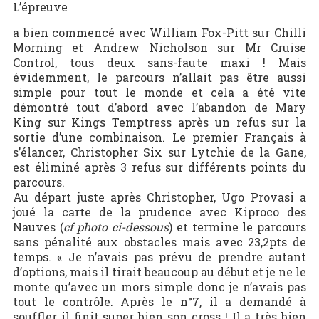
L’épreuve
a bien commencé avec William Fox-Pitt sur Chilli
Morning et Andrew Nicholson sur Mr Cruise
Control, tous deux sans-faute maxi ! Mais
évidemment, le parcours n’allait pas être aussi
simple pour tout le monde et cela a été vite
démontré tout d’abord avec l’abandon de Mary
King sur Kings Temptress après un refus sur la
sortie d’une combinaison. Le premier Français à
s’élancer, Christopher Six sur Lytchie de la Gane,
est éliminé après 3 refus sur différents points du
parcours.
Au départ juste après Christopher, Ugo Provasi a
joué la carte de la prudence avec Kiproco des
Nauves (
cf photo ci-dessous
) et termine le parcours
sans pénalité aux obstacles mais avec 23,2pts de
temps. « Je n’avais pas prévu de prendre autant
d’options, mais il tirait beaucoup au début et je ne le
monte qu’avec un mors simple donc je n’avais pas
tout le contrôle. Après le n°7, il a demandé à
souffler il finit super bien son cross ! Il a très bien