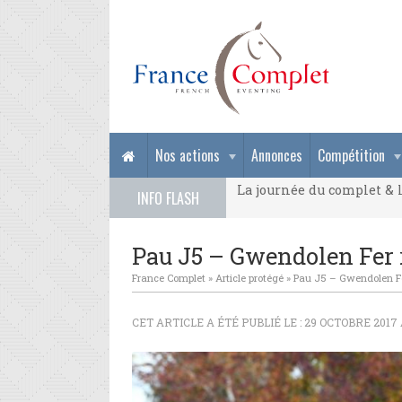
La journée du complet & l
Nos actions
Annonces
Compétition
La journée du complet & l
INFO FLASH
La journée du complet & l
Pau J5 – Gwendolen Fer r
France Complet
»
Article protégé
»
Pau J5 – Gwendolen Fer
CET ARTICLE A ÉTÉ PUBLIÉ LE : 29 OCTOBRE 2017