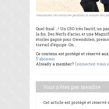
Gwendolen Fer entourée pendant la remise des prix
Quel final …! Un CSO très fautif, un pa
la fin. Des Nerfs d’acier, et une Mag
étoiles gagné pour Gwendolen, premie
travail d’équipe. On...
Ce contenu est protégé et réservé au
S'abonner
Already a member?
Connectez-vous i
Vous n'êtes pas membre
Cet article est protégé et réservé