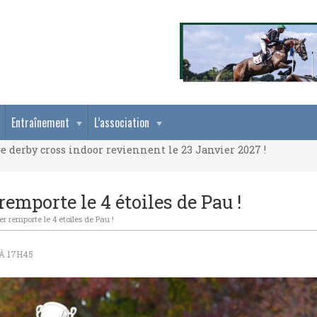
e derby cross indoor reviennent le 23 Janvier 2027 !
Entraînement
L’association
e derby cross indoor reviennent le 23 Janvier 2027 !
e derby cross indoor reviennent le 23 Janvier 2027 !
emporte le 4 étoiles de Pau !
 remporte le 4 étoiles de Pau !
 À 17H45