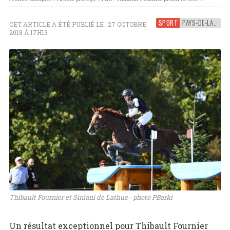
SPORT
PAYS-DE-LA-LOIRE
CET ARTICLE A ÉTÉ PUBLIÉ LE : 27 OCTOBRE
2018 À 17H13
Thibault Fournier et Siniani de Lathus - photo PBarki
Un résultat exceptionnel pour Thibault Fournier