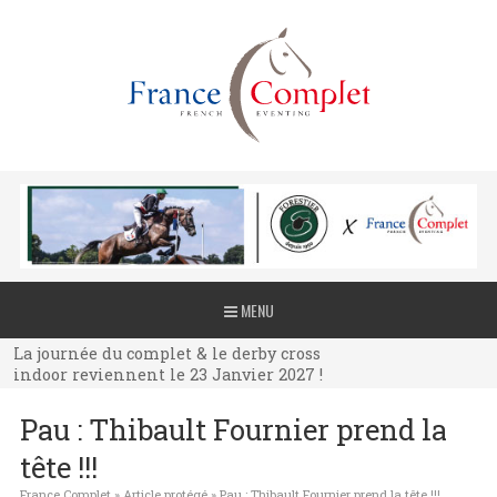
La journée du complet & le derby cross
MENU
indoor reviennent le 23 Janvier 2027 !
La journée du complet & le derby cross
indoor reviennent le 23 Janvier 2027 !
La journée du complet & le derby cross
Pau : Thibault Fournier prend la
indoor reviennent le 23 Janvier 2027 !
tête !!!
France Complet
»
Article protégé
»
Pau : Thibault Fournier prend la tête !!!