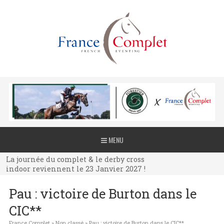
La journée du complet & le derby cross
MENU
indoor reviennent le 23 Janvier 2027 !
La journée du complet & le derby cross
indoor reviennent le 23 Janvier 2027 !
La journée du complet & le derby cross
Pau : victoire de Burton dans le
indoor reviennent le 23 Janvier 2027 !
CIC**
France Complet
»
Non classé
»
Pau : victoire de Burton dans le CIC**