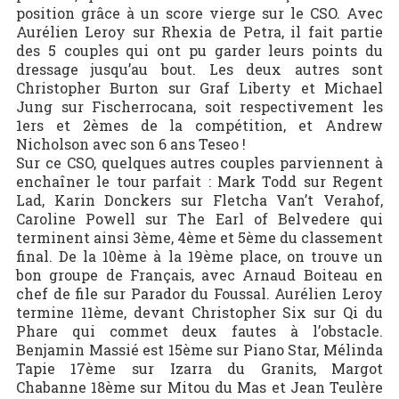
position grâce à un score vierge sur le CSO. Avec
Aurélien Leroy sur Rhexia de Petra, il fait partie
des 5 couples qui ont pu garder leurs points du
dressage jusqu’au bout. Les deux autres sont
Christopher Burton sur Graf Liberty et Michael
Jung sur Fischerrocana, soit respectivement les
1ers et 2èmes de la compétition, et Andrew
Nicholson avec son 6 ans Teseo !
Sur ce CSO, quelques autres couples parviennent à
enchaîner le tour parfait : Mark Todd sur Regent
Lad, Karin Donckers sur Fletcha Van’t Verahof,
Caroline Powell sur The Earl of Belvedere qui
terminent ainsi 3ème, 4ème et 5ème du classement
final. De la 10ème à la 19ème place, on trouve un
bon groupe de Français, avec Arnaud Boiteau en
chef de file sur Parador du Foussal. Aurélien Leroy
termine 11ème, devant Christopher Six sur Qi du
Phare qui commet deux fautes à l’obstacle.
Benjamin Massié est 15ème sur Piano Star, Mélinda
Tapie 17ème sur Izarra du Granits, Margot
Chabanne 18ème sur Mitou du Mas et Jean Teulère