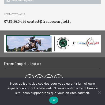
Sur Instagram
CONTACTEZ-NOUS
07.86.26.04.26
contact@francecomplet.fr
France Complet -
Contact
Partager sur :
Nous utilisons des cookies pour vous garantir la meilleure
expérience sur notre site web. Si vous continuez à utiliser ce
L’association
Actualités
Tous les évènements
Liens utiles
site, nous supposerons que vous en êtes satisfait.
Régie publicitaire
Plan du site
Mentions légales
OK
CRÉATION DU SITE INTERNET