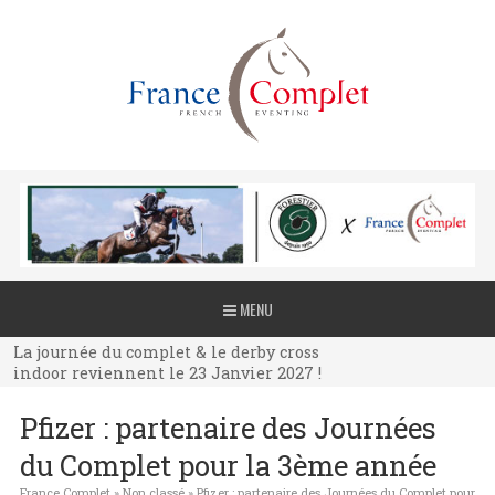
La journée du complet & le derby cross
MENU
indoor reviennent le 23 Janvier 2027 !
La journée du complet & le derby cross
indoor reviennent le 23 Janvier 2027 !
La journée du complet & le derby cross
Pfizer : partenaire des Journées
indoor reviennent le 23 Janvier 2027 !
du Complet pour la 3ème année
France Complet
»
Non classé
»
Pfizer : partenaire des Journées du Complet pour