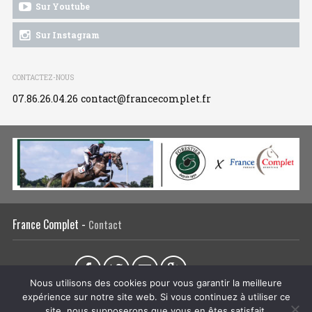
Sur Youtube
Sur Instagram
CONTACTEZ-NOUS
07.86.26.04.26
contact@francecomplet.fr
France Complet -
Contact
Partager sur :
Nous utilisons des cookies pour vous garantir la meilleure
expérience sur notre site web. Si vous continuez à utiliser ce
L’association
Actualités
Tous les évènements
Liens utiles
site, nous supposerons que vous en êtes satisfait.