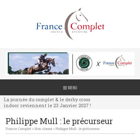
La journée du complet & le derby cross
MENU
indoor reviennent le 23 Janvier 2027 !
La journée du complet & le derby cross
indoor reviennent le 23 Janvier 2027 !
La journée du complet & le derby cross
Philippe Mull : le précurseur
indoor reviennent le 23 Janvier 2027 !
France Complet
»
Non classé
»
Philippe Mull : le précurseur