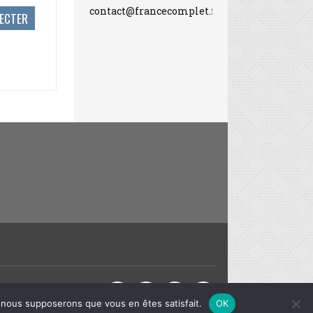
contact@francecomplet.fr
Partager sur :
e, nous supposerons que vous en êtes satisfait.
OK