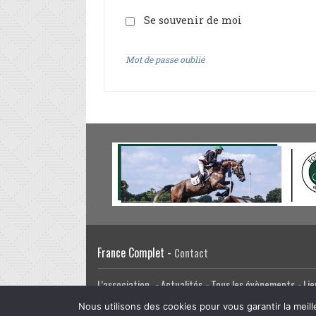
Se souvenir de moi
Mot de passe oublié
France Complet -
Contact
L’association
Actualités
Tous les évènements
Lie
Facebook
Twitter
Email
Google Plus
CRÉATION DU SITE INTERNET
Nous utilisons des cookies pour vous garantir la meill