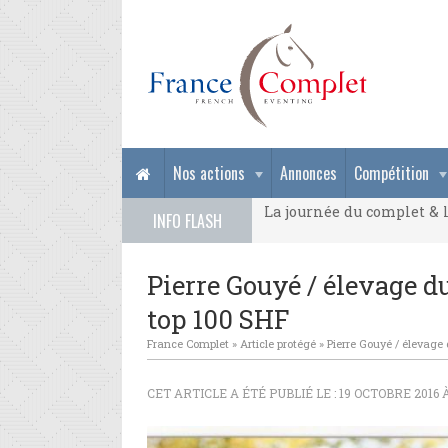
La journée du complet & l
Nos actions
Annonces
Compétition
La journée du complet & l
INFO FLASH
La journée du complet & l
Pierre Gouyé / élevage du
top 100 SHF
France Complet
»
Article protégé
»
Pierre Gouyé / élevage 
CET ARTICLE A ÉTÉ PUBLIÉ LE : 19 OCTOBRE 2016 