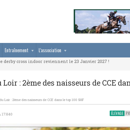
e derby cross indoor reviennent le 23 Janvier 2027 !
Entraînement
L’association
e derby cross indoor reviennent le 23 Janvier 2027 !
e derby cross indoor reviennent le 23 Janvier 2027 !
 Loir : 2ème des naisseurs de CCE dan
du Loir : 2ème des naisseurs de CCE dans le top 100 SHF
ÉLEVAGE
À 17H40