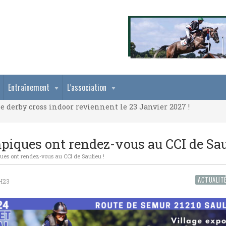
e derby cross indoor reviennent le 23 Janvier 2027 !
Entraînement
L’association
e derby cross indoor reviennent le 23 Janvier 2027 !
e derby cross indoor reviennent le 23 Janvier 2027 !
piques ont rendez-vous au CCI de Sau
ques ont rendez-vous au CCI de Saulieu !
ACTUALIT
H23