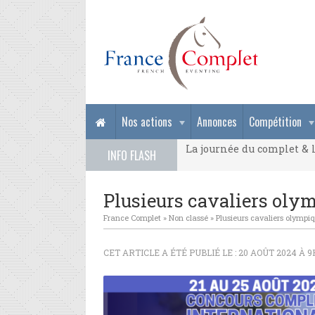
La journée du complet & l
Nos actions
Annonces
Compétition
La journée du complet & l
INFO FLASH
La journée du complet & l
Plusieurs cavaliers olym
France Complet
»
Non classé
»
Plusieurs cavaliers olympi
CET ARTICLE A ÉTÉ PUBLIÉ LE : 20 AOÛT 2024 À 9