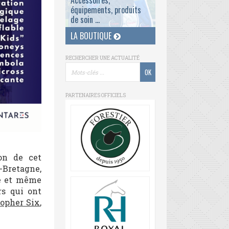
Accessoires,
équipements, produits
de soin ...
LA BOUTIQUE
RECHERCHER UNE ACTUALITÉ
PARTENAIRES OFFICIELS
on de cet
-Bretagne,
nde et même
rs qui ont
topher Six
,