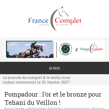
La journée du complet & le derby cross
MENU
indoor reviennent le 23 Janvier 2027 !
La journée du complet & le derby cross
indoor reviennent le 23 Janvier 2027 !
La journée du complet & le derby cross
Pompadour : l’or et le bronze pour
indoor reviennent le 23 Janvier 2027 !
Tehani du Veillon !
France Complet
»
Article protégé
»
Pompadour : l’or et le bronze pour Tehani du