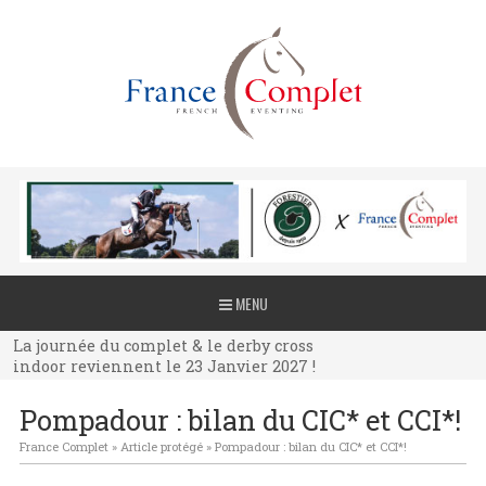
La journée du complet & le derby cross
MENU
indoor reviennent le 23 Janvier 2027 !
La journée du complet & le derby cross
indoor reviennent le 23 Janvier 2027 !
La journée du complet & le derby cross
Pompadour : bilan du CIC* et CCI*!
indoor reviennent le 23 Janvier 2027 !
France Complet
»
Article protégé
»
Pompadour : bilan du CIC* et CCI*!