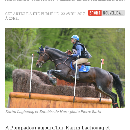
SPORT
NOUVELLE AQUITAINE
CET ARTICLE A ÉTÉ PUBLIÉ LE : 22 AVRIL 2017
À 20H21
Karim Laghouag et Entebbe de Hus - photo Pierre Barki
A Pompadour aujourd’hui, Karim Laghouag et