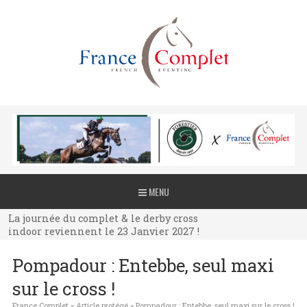
La journée du complet & le derby cross
MENU
indoor reviennent le 23 Janvier 2027 !
La journée du complet & le derby cross
indoor reviennent le 23 Janvier 2027 !
La journée du complet & le derby cross
Pompadour : Entebbe, seul maxi
indoor reviennent le 23 Janvier 2027 !
sur le cross !
France Complet
»
Article protégé
»
Pompadour : Entebbe, seul maxi sur le cross !