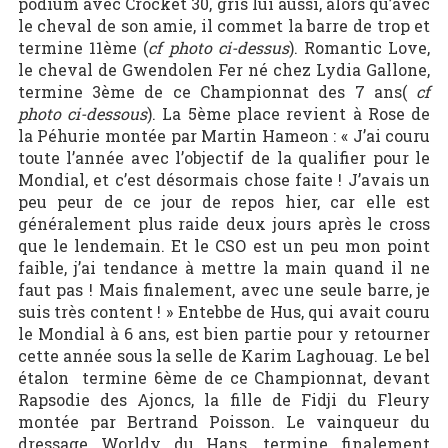
podium avec Crocket 30, gris lui aussi, alors qu’avec
le cheval de son amie, il commet la barre de trop et
termine 11ème (
cf photo ci-dessus
). Romantic Love,
le cheval de Gwendolen Fer né chez Lydia Gallone,
termine 3ème de ce Championnat des 7 ans(
cf
photo ci-dessous
). La 5ème place revient à Rose de
la Péhurie montée par Martin Hameon : « J’ai couru
toute l’année avec l’objectif de la qualifier pour le
Mondial, et c’est désormais chose faite ! J’avais un
peu peur de ce jour de repos hier, car elle est
généralement plus raide deux jours après le cross
que le lendemain. Et le CSO est un peu mon point
faible, j’ai tendance à mettre la main quand il ne
faut pas ! Mais finalement, avec une seule barre, je
suis très content ! » Entebbe de Hus, qui avait couru
le Mondial à 6 ans, est bien partie pour y retourner
cette année sous la selle de Karim Laghouag. Le bel
étalon termine 6ème de ce Championnat, devant
Rapsodie des Ajoncs, la fille de Fidji du Fleury
montée par Bertrand Poisson. Le vainqueur du
dressage Worldy du Hans, termine finalement