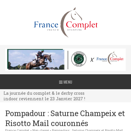
La journée du complet & le derby cross
MENU
indoor reviennent le 23 Janvier 2027 !
La journée du complet & le derby cross
indoor reviennent le 23 Janvier 2027 !
La journée du complet & le derby cross
Pompadour : Saturne Champeix et
indoor reviennent le 23 Janvier 2027 !
Risotto Mail couronnés
France Complet
»
Non classé
»
Pompadour : Saturne Champeix et Risotto Mail