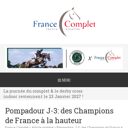
La journée du complet & le derby cross
MENU
indoor reviennent le 23 Janvier 2027 !
La journée du complet & le derby cross
indoor reviennent le 23 Janvier 2027 !
La journée du complet & le derby cross
Pompadour J-3: des Champions
indoor reviennent le 23 Janvier 2027 !
de France à la hauteur
France Complet
»
Article protégé
»
Pompadour J-3: des Champions de France à