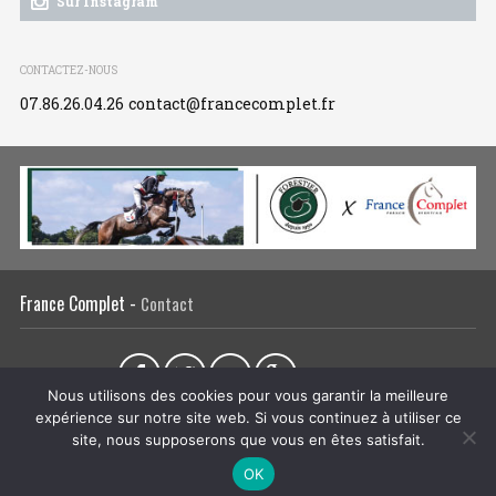
Sur Instagram
CONTACTEZ-NOUS
07.86.26.04.26
contact@francecomplet.fr
France Complet -
Contact
Partager sur :
Nous utilisons des cookies pour vous garantir la meilleure
expérience sur notre site web. Si vous continuez à utiliser ce
L’association
Actualités
Tous les évènements
Liens utiles
site, nous supposerons que vous en êtes satisfait.
Régie publicitaire
Plan du site
Mentions légales
OK
CRÉATION DU SITE INTERNET