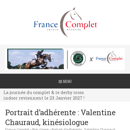
La journée du complet & le derby cross
MENU
indoor reviennent le 23 Janvier 2027 !
La journée du complet & le derby cross
indoor reviennent le 23 Janvier 2027 !
La journée du complet & le derby cross
Portrait d’adhérente : Valentine
indoor reviennent le 23 Janvier 2027 !
Chauraud, kinésiologue
France Complet
»
Non classé
»
Portrait d’adhérente : Valentine Chauraud,