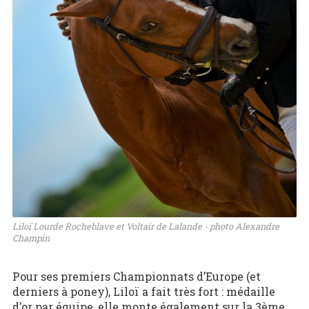
Liloï Lourde Rocheblave et Voltair de Lalande - photo Alexandre
Champin
Pour ses premiers Championnats d’Europe (et
derniers à poney), Liloï a fait très fort : médaille
d’or par équipe, elle monte également sur la 3ème