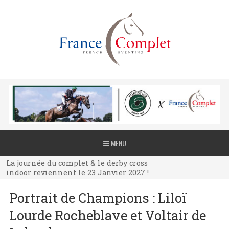
La journée du complet & le derby cross
MENU
indoor reviennent le 23 Janvier 2027 !
La journée du complet & le derby cross
indoor reviennent le 23 Janvier 2027 !
La journée du complet & le derby cross
Portrait de Champions : Liloï
indoor reviennent le 23 Janvier 2027 !
Lourde Rocheblave et Voltair de