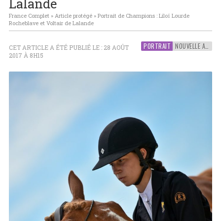
Lalande
France Complet
»
Article protégé
»
Portrait de Champions : Liloï Lourde
Rocheblave et Voltair de Lalande
PORTRAIT
NOUVELLE AQUITAINE
CET ARTICLE A ÉTÉ PUBLIÉ LE : 28 AOÛT
2017 À 8H15