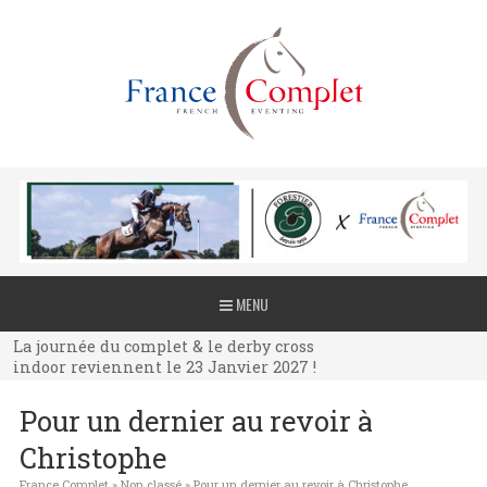
La journée du complet & le derby cross
MENU
indoor reviennent le 23 Janvier 2027 !
La journée du complet & le derby cross
indoor reviennent le 23 Janvier 2027 !
La journée du complet & le derby cross
Pour un dernier au revoir à
indoor reviennent le 23 Janvier 2027 !
Christophe
France Complet
»
Non classé
»
Pour un dernier au revoir à Christophe