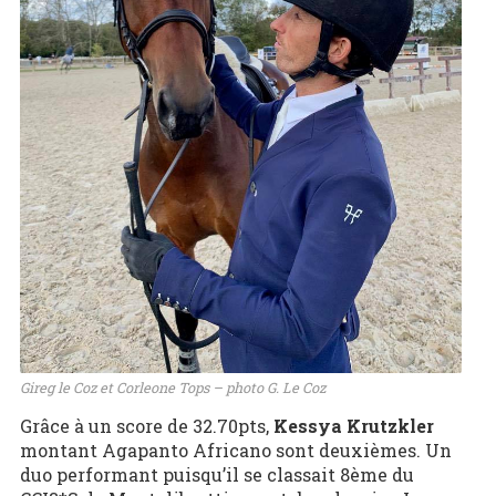
Gireg le Coz et Corleone Tops – photo G. Le Coz
Grâce à un score de 32.70pts,
Kessya Krutzkler
montant Agapanto Africano sont deuxièmes. Un
duo performant puisqu’il se classait 8ème du