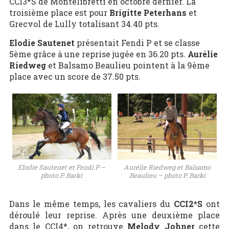
CCI3*S de Montelibretti en octobre dernier. La
troisième place est pour
Brigitte Peterhans
et
Grecvol de Lully totalisant 34.40 pts.
Elodie Sautenet
présentait Fendi P et se classe
5ème grâce à une reprise jugée en 36.20 pts.
Aurélie
Riedweg
et Balsamo Beaulieu pointent à la 9ème
place avec un score de 37.50 pts.
Elodie Sautenet et Fendi P –
Aurélie Riedweg et Balsamo
photo P. Barki
Beaulieu – photo P. Barki
Dans le même temps, les cavaliers du
CCI2*S
ont
déroulé leur reprise. Après une deuxième place
dans le CCI4*, on retrouve
Melody Johner
cette