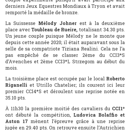
derniers Jeux Equestres Mondiaux à Tryon et avait
remporté la médaille de bronze.
La Suissesse
Mélody Johner
est à la deuxième
place avec
Toubleau de Rueire,
totalisant 34.30 pts.
Un jeune couple puisque Mélody ne le monte que
depuis cette année 2020; il était auparavant sous la
selle de sa compatriote Tiziana Realini. Cela ne l’a
pas empêché de se classer 2ème du CCI3*S
d’Avenches et 2ème CCI3*L Strzegom au début du
mois.
La troisième place est occupée par le local
Roberto
Riganelli
et Utrillo Chatelier; ils courent ici leur
premier CCI4*S et déroulent une reprise notée en
35.10 pts.
À 11h30 la première moitié des cavaliers du
CCI1*
ont débuté la compétition,
Ludovica Bolaffio et
Aston 17
mènent l’épreuve grâce à une reprise
jugée en 29.40 pts. On retrouve ensuite l’Autrichien