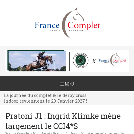
La journée du complet & le derby cross
MENU
indoor reviennent le 23 Janvier 2027 !
La journée du complet & le derby cross
indoor reviennent le 23 Janvier 2027 !
La journée du complet & le derby cross
Pratoni J1 : Ingrid Klimke mène
indoor reviennent le 23 Janvier 2027 !
largement le CCI4*S
France Complet
»
Non classé
»
Pratoni J1 : Ingrid Klimke mène largement le