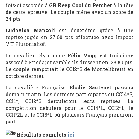
fois-ci associée à
GB Keep Cool du Perchet
à la tête
de cette épreuve. Le couple mène avec un score de
24 pts.
Ludovica Manzoli
est deuxième grâce à une
reprise jugée en 27.60 pts effectuée avec Impact
V’T Plutoniahof.
Le cavalier Olympique
Félix Vogg
est troisième
associé à Frieda; ensemble ils dressent en 28.80 pts.
Le couple remportait le CCI2*S de Montelibretti en
octobre dernier.
La cavalière Française
Elodie Sautenet
passera
demain matin. Les derniers participants du CCI4*S,
CCI1*, CCI2*S dérouleront leurs reprises. La
compétition débutera pour le CCI4*L, CCI2*L, le
CCIP2L et le CCI3*L où plusieurs Français prendront
part.
Résultats complets
ici