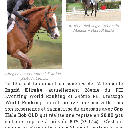
Aurélie Riedweg et Rohan du
Maneix – photo P. Barki
Gireg Le Coz et Caramel d’Orchis –
photo A. Cerisier
La tête est largement au bénéfice de l’Allemande
Ingrid Klimke
, actuellement 28ème du FEI
Eventing World Ranking et 34ème FEI Dressage
World Ranking. Ingrid prouve une nouvelle fois
son expérience et sa maitrise du dressage avec
Sap
Hale Bob OLD
qui réalise une reprise en
20.80 pts
soit une reprise à près de 80% (79,17%) ! C’est un
couple expérimenté puisqu’il avait participé aux