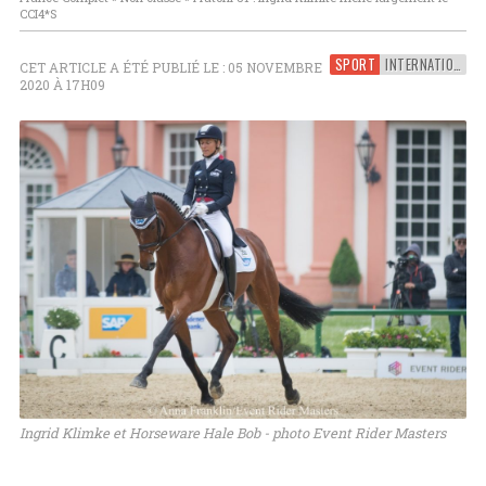
CCI4*S
SPORT
INTERNATIONAL
CET ARTICLE A ÉTÉ PUBLIÉ LE : 05 NOVEMBRE
2020 À 17H09
Ingrid Klimke et Horseware Hale Bob - photo Event Rider Masters