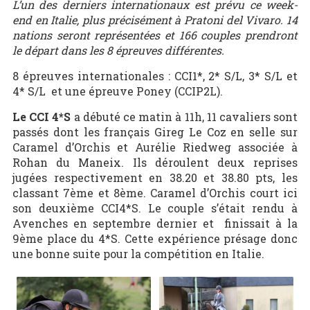
L’un des derniers internationaux est prévu ce week-
end en Italie, plus précisément à Pratoni del Vivaro. 14
nations seront représentées et 166 couples prendront
le départ dans les 8 épreuves différentes.
8 épreuves internationales : CCI1*, 2* S/L, 3* S/L et
4* S/L et une épreuve Poney (CCIP2L).
Le CCI 4*S
a débuté ce matin à 11h, 11 cavaliers sont
passés dont les français Gireg Le Coz en selle sur
Caramel d’Orchis et Aurélie Riedweg associée à
Rohan du Maneix. Ils déroulent deux reprises
jugées respectivement en 38.20 et 38.80 pts, les
classant 7ème et 8ème. Caramel d’Orchis court ici
son deuxième CCI4*S. Le couple s’était rendu à
Avenches en septembre dernier et finissait à la
9ème place du 4*S. Cette expérience présage donc
une bonne suite pour la compétition en Italie.