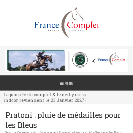
La journée du complet & le derby cross
MENU
indoor reviennent le 23 Janvier 2027 !
La journée du complet & le derby cross
indoor reviennent le 23 Janvier 2027 !
La journée du complet & le derby cross
Pratoni : pluie de médailles pour
indoor reviennent le 23 Janvier 2027 !
les Bleus
France Complet
»
Article protégé
»
Pratoni : pluie de médailles pour les Bleus