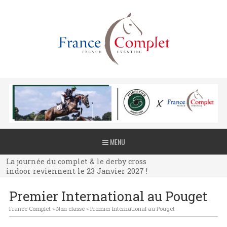
La journée du complet & le derby cross
MENU
indoor reviennent le 23 Janvier 2027 !
La journée du complet & le derby cross
indoor reviennent le 23 Janvier 2027 !
La journée du complet & le derby cross
Premier International au Pouget
indoor reviennent le 23 Janvier 2027 !
France Complet
»
Non classé
»
Premier International au Pouget