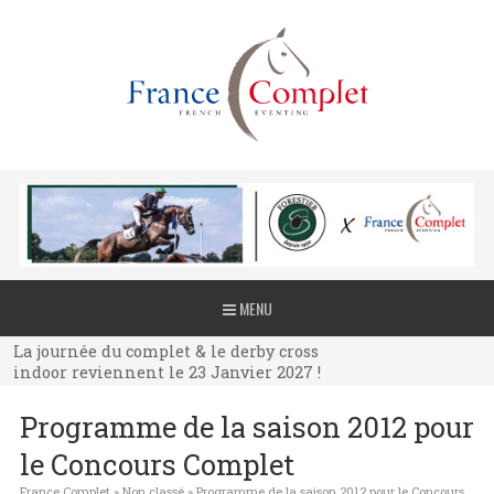
La journée du complet & le derby cross
MENU
indoor reviennent le 23 Janvier 2027 !
La journée du complet & le derby cross
indoor reviennent le 23 Janvier 2027 !
La journée du complet & le derby cross
Programme de la saison 2012 pour
indoor reviennent le 23 Janvier 2027 !
le Concours Complet
France Complet
»
Non classé
»
Programme de la saison 2012 pour le Concours