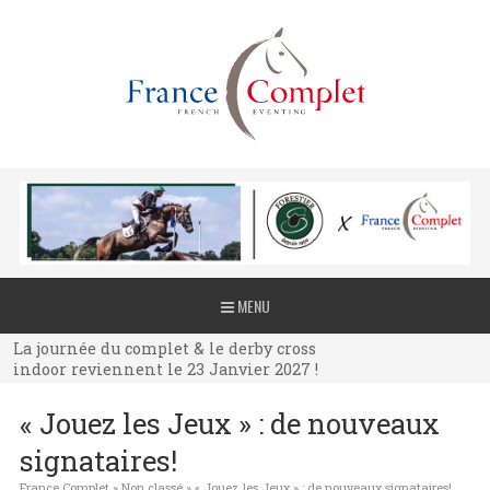
La journée du complet & le derby cross
MENU
indoor reviennent le 23 Janvier 2027 !
La journée du complet & le derby cross
indoor reviennent le 23 Janvier 2027 !
La journée du complet & le derby cross
« Jouez les Jeux » : de nouveaux
indoor reviennent le 23 Janvier 2027 !
signataires!
France Complet
»
Non classé
»
« Jouez les Jeux » : de nouveaux signataires!