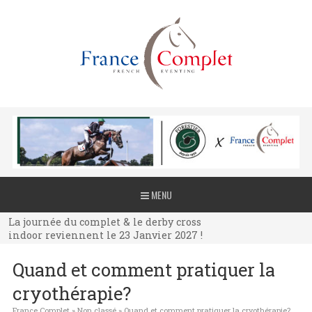
La journée du complet & le derby cross
MENU
indoor reviennent le 23 Janvier 2027 !
La journée du complet & le derby cross
indoor reviennent le 23 Janvier 2027 !
La journée du complet & le derby cross
Quand et comment pratiquer la
indoor reviennent le 23 Janvier 2027 !
cryothérapie?
France Complet
»
Non classé
»
Quand et comment pratiquer la cryothérapie?