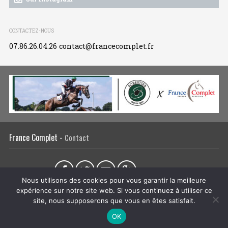
CONTACTEZ-NOUS
07.86.26.04.26
contact@francecomplet.fr
France Complet -
Contact
Partager sur :
Nous utilisons des cookies pour vous garantir la meilleure
expérience sur notre site web. Si vous continuez à utiliser ce
L’association
Actualités
Tous les évènements
Liens utiles
site, nous supposerons que vous en êtes satisfait.
Régie publicitaire
Plan du site
Mentions légales
OK
CRÉATION DU SITE INTERNET