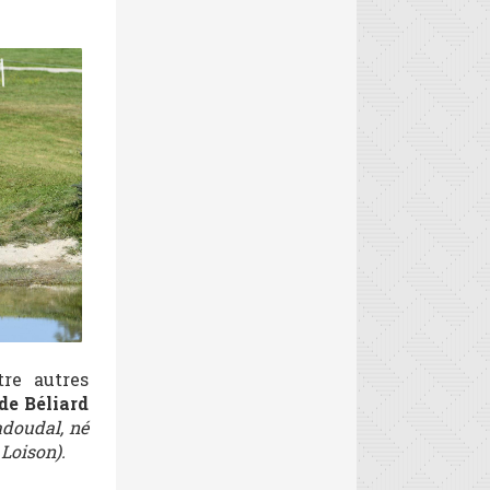
tre autres
de Béliard
adoudal, né
 Loison).