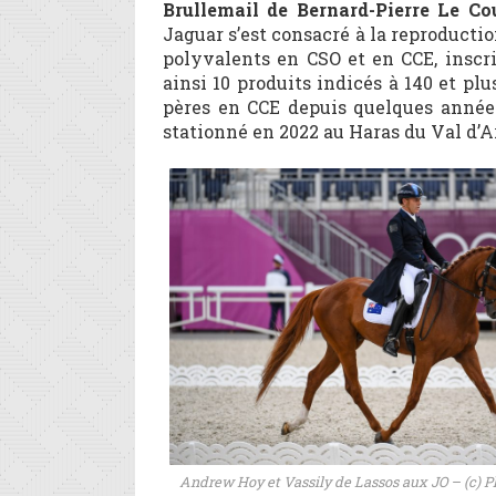
Brullemail de Bernard-Pierre Le Co
Jaguar s’est consacré à la reproduct
polyvalents en CSO et en CCE, inscr
ainsi 10 produits indicés à 140 et plu
pères en CCE depuis quelques années
stationné en 2022 au Haras du Val d’
Andrew Hoy et Vassily de Lassos aux JO – (c) P