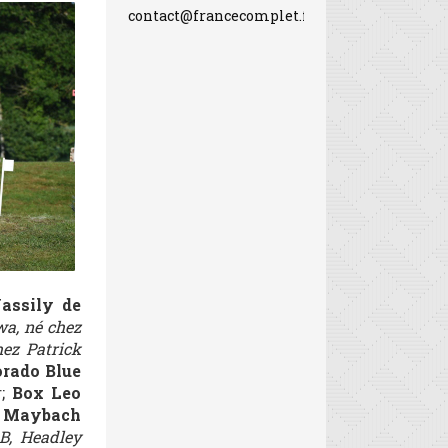
contact@francecomplet.fr
assily de
wa, né chez
ez Patrick
orado Blue
r;
Box Leo
;
Maybach
B, Headley