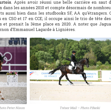
urtois
. Après avoir réussi une belle carrière en saut d
ion dans les années 2010 et compte désormais de nombreu
its aussi bien dans les studbooks SF, AA qu’étrangers.
s en CSO et 17 en CCE; il occupe ainsi le trio de tête de
 et prenait la 3ème place en 2020. A noter que Jagua
Arnon d’Emmanuel Lagarde à Lignières.
hoto Peter Nixon
Trésor Mail – Photo P.Barki