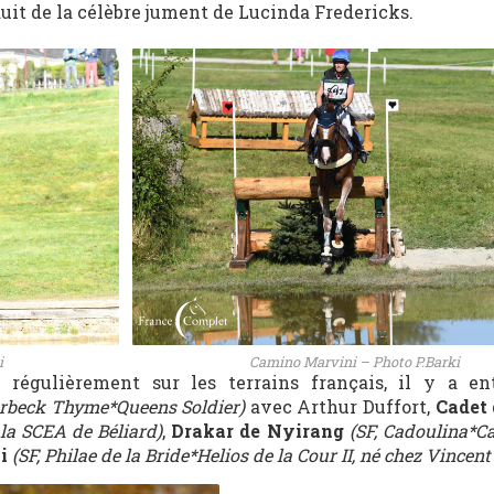
duit de la célèbre jument de Lucinda Fredericks.
i
Camino Marvini – Photo P.Barki
régulièrement sur les terrains français, il y a en
rbeck Thyme*Queens Soldier)
avec Arthur Duffort,
Cadet 
 la SCEA de Béliard)
,
Drakar de Nyirang
(SF, Cadoulina*C
i
(SF, Philae de la Bride*Helios de la Cour II, né chez Vincent