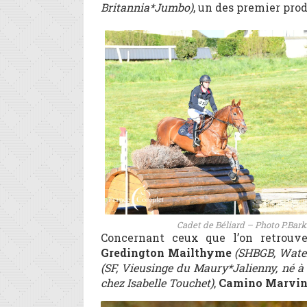
Britannia*Jumbo)
, un des premier pro
Cadet de Béliard – Photo P.Bark
Concernant ceux que l’on retrouve 
Gredington Mailthyme
(SHBGB, Wate
(SF, Vieusinge du Maury*Jalienny, né à
chez Isabelle Touchet)
,
Camino Marvin