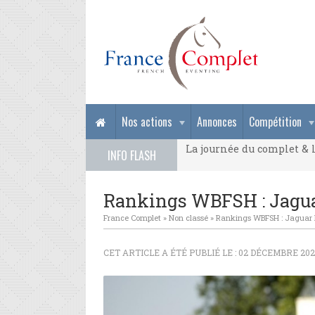
La journée du complet & l
Nos actions
Annonces
Compétition
La journée du complet & l
INFO FLASH
La journée du complet & l
Rankings WBFSH : Jaguar
France Complet
»
Non classé
»
Rankings WBFSH : Jaguar M
CET ARTICLE A ÉTÉ PUBLIÉ LE : 02 DÉCEMBRE 2021