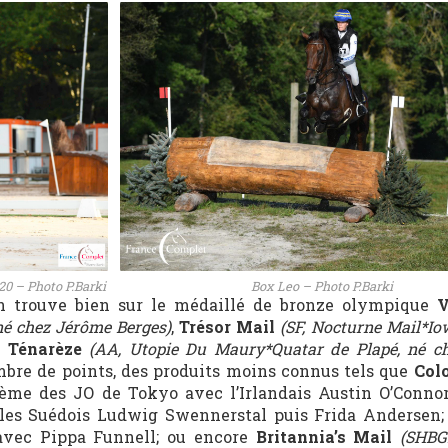
20 – Photo P.Barki
Box Leo – Photo P.Barki
on trouve bien sur le médaillé de bronze olympique
V
 né chez Jérôme Berges)
,
Trésor Mail
(SF, Nocturne Mail*Io
e
Ténarèze
(AA, Utopie Du Maury*Quatar de Plapé, né ch
ombre de points, des produits moins connus tels que
Col
3ème des JO de Tokyo avec l’Irlandais Austin O’Conno
 les Suédois Ludwig Swennerstal puis Frida Andersen
 avec Pippa Funnell; ou encore
Britannia’s Mail
(SHBG