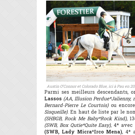
Austin O’Connor et Colorado Blue, ici à Pau en 20
Parmi ses meilleurs descendants, 
Lassos
(AA, Illusion Perdue*Jalienny,
Bernard-Pierre Le Courtois)
ou encor
Sisqueille)
. En haut de liste par le n
(SHBGB, Rock Me Baby*Rock Kind)
, 1
(SWB, Box Qutie*Quite Easy)
, 4* avec
(SWB, Lady Micra*Irco Mena)
, 4*