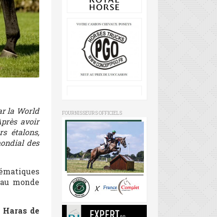
ar la World
FOURNISSEURS OFFICIELS
Après avoir
s étalons,
mondial des
lématiques
E au monde
u
Haras de