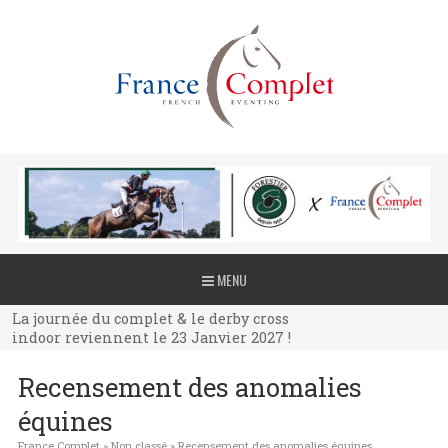
La journée du complet & le derby cross
MENU
indoor reviennent le 23 Janvier 2027 !
La journée du complet & le derby cross
indoor reviennent le 23 Janvier 2027 !
La journée du complet & le derby cross
Recensement des anomalies
indoor reviennent le 23 Janvier 2027 !
équines
France Complet
»
Non classé
»
Recensement des anomalies équines