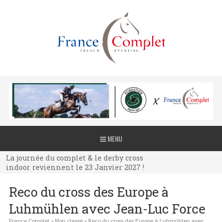
La journée du complet & le derby cross
MENU
indoor reviennent le 23 Janvier 2027 !
La journée du complet & le derby cross
indoor reviennent le 23 Janvier 2027 !
La journée du complet & le derby cross
Reco du cross des Europe à
indoor reviennent le 23 Janvier 2027 !
Luhmühlen avec Jean-Luc Force
France Complet
»
Non classé
»
Reco du cross des Europe à Luhmühlen avec