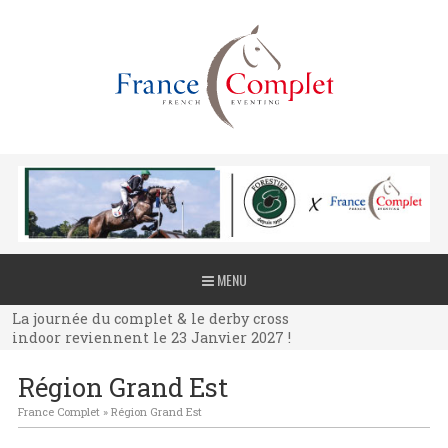
La journée du complet & le derby cross
MENU
indoor reviennent le 23 Janvier 2027 !
La journée du complet & le derby cross
indoor reviennent le 23 Janvier 2027 !
La journée du complet & le derby cross
Région Grand Est
indoor reviennent le 23 Janvier 2027 !
France Complet
»
Région Grand Est