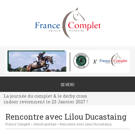
La journée du complet & le derby cross
MENU
indoor reviennent le 23 Janvier 2027 !
La journée du complet & le derby cross
indoor reviennent le 23 Janvier 2027 !
La journée du complet & le derby cross
Rencontre avec Lilou Ducastaing
indoor reviennent le 23 Janvier 2027 !
France Complet
»
Article protégé
»
Rencontre avec Lilou Ducastaing