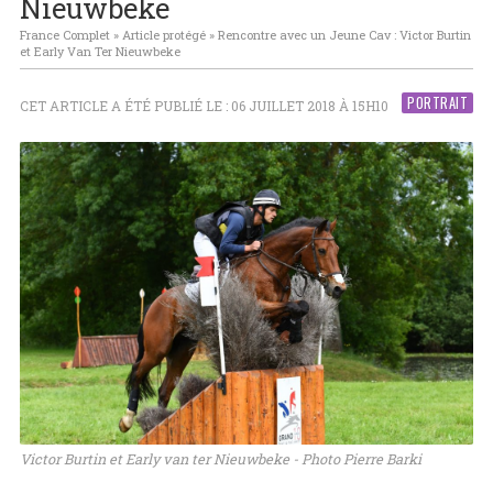
Nieuwbeke
France Complet
»
Article protégé
»
Rencontre avec un Jeune Cav : Victor Burtin
et Early Van Ter Nieuwbeke
PORTRAIT
CET ARTICLE A ÉTÉ PUBLIÉ LE : 06 JUILLET 2018 À 15H10
Victor Burtin et Early van ter Nieuwbeke - Photo Pierre Barki