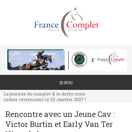
La journée du complet & le derby cross
MENU
indoor reviennent le 23 Janvier 2027 !
La journée du complet & le derby cross
indoor reviennent le 23 Janvier 2027 !
La journée du complet & le derby cross
Rencontre avec un Jeune Cav :
indoor reviennent le 23 Janvier 2027 !
Victor Burtin et Early Van Ter