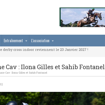
e derby cross indoor reviennent le 23 Janvier 2027 !
Entraînement
L’association
e derby cross indoor reviennent le 23 Janvier 2027 !
e derby cross indoor reviennent le 23 Janvier 2027 !
 Cav : Ilona Gilles et Sahib Fontanel
ne Cav : Ilona Gilles et Sahib Fontanel
32