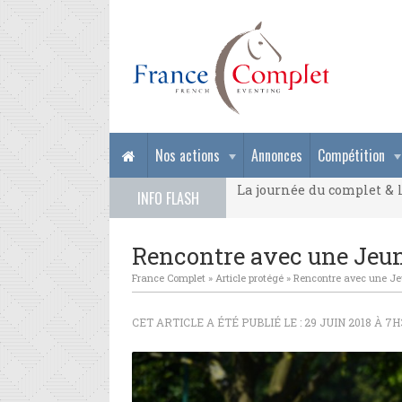
La journée du complet & l
Nos actions
Annonces
Compétition
La journée du complet & l
INFO FLASH
La journée du complet & l
Rencontre avec une Jeune
France Complet
»
Article protégé
»
Rencontre avec une Jeu
CET ARTICLE A ÉTÉ PUBLIÉ LE : 29 JUIN 2018 À 7H