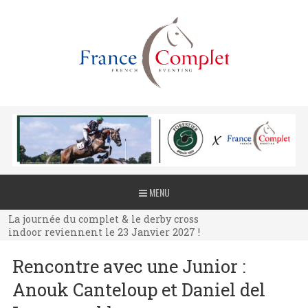
La journée du complet & le derby cross
MENU
indoor reviennent le 23 Janvier 2027 !
La journée du complet & le derby cross
indoor reviennent le 23 Janvier 2027 !
La journée du complet & le derby cross
Rencontre avec une Junior :
indoor reviennent le 23 Janvier 2027 !
Anouk Canteloup et Daniel del