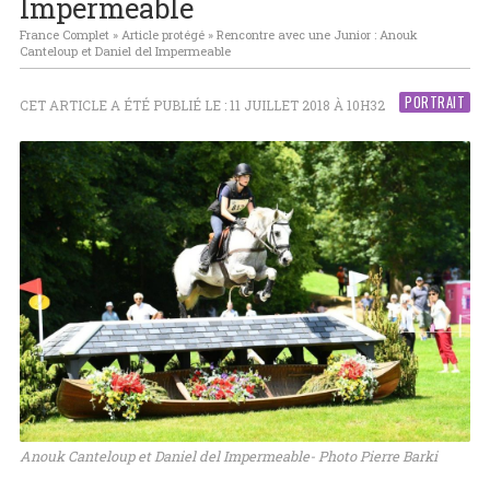
Impermeable
France Complet
»
Article protégé
»
Rencontre avec une Junior : Anouk
Canteloup et Daniel del Impermeable
PORTRAIT
CET ARTICLE A ÉTÉ PUBLIÉ LE : 11 JUILLET 2018 À 10H32
Anouk Canteloup et Daniel del Impermeable- Photo Pierre Barki